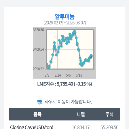
판
매
알루미늄
한
(2026-02-09 ~ 2026-08-07)
도,
3820.56
판
매
기
3409.54
간,
대
여
2998.52
-
2/9
3/24
5/6
6/18
대
LME지수 : 5,785.40 ( -0.15 %)
여
가
격,
좌우로 이동이 가능합니다.
기
런
준
품목
니켈
주석
던
일
금
Closing Cash(USD/ton)
16,804.17
55,209.50
자