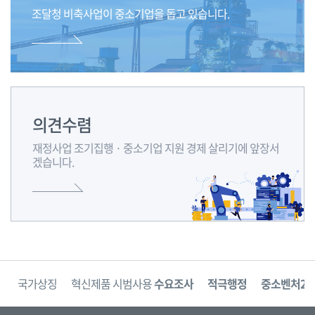
안
조달청 비축사업이 중소기업을 돕고
있습니다.
내
합
니
다.
의견수렴
재정사업 조기집행 · 중소기업 지원 경제 살리기에 앞장서
겠습니다.
보
국가상징
혁신제품 시범사용
수요조사
적극행정
중소벤처24