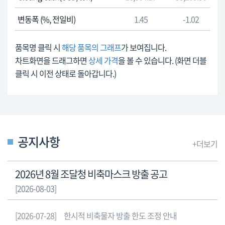
속
를
거
변동폭 (%, 전일비)
1.45
-1.02
안
래
내
소
합
품목명 클릭 시
해당 품목의 그래프
가 보여집니다.
국
니
차트화면을 드래그하면
상세 가격
을 볼 수 있습니다. (화면 더블
제
다.
클릭 시 이전 상태로 돌아갑니다.)
가
격
런
던
금
속
공지사항
+더보기
거
래
2026년 8월 조달청 비축마스크 방출 공고
소
국
[2026-08-03]
제
가
[2026-07-28]
한시적 비축물자 방출 한도 조정 안내
격