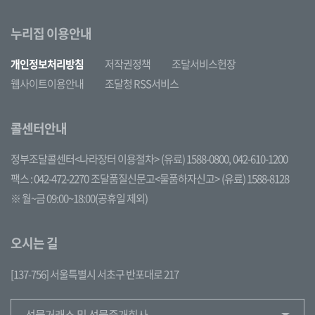
누리집 이용안내
개인정보처리방침
저작권정책
조달서비스헌장
웹사이트이용안내
조달청 RSS서비스
콜센터안내
정부조달콜센터<나라장터 이용절차>
(유료) 1588-0800,
042-610-1200
팩스 : 042-472-2270
조달품질신문고<물품하자신고>
(유료) 1588-8128
※ 월~금 09:00~18:00(공휴일 제외)
오시는 길
[137-756] 서울특별시 서초구 반포대로 217
선물거래소 및 선물중개회사