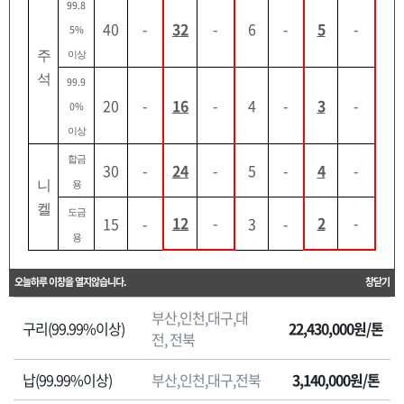
99.8
이용업체 등록
한 실 수요업체가 조달청 비축기지에 보관된
비축물자
40
-
32
-
6
-
5
-
5%
를 구매할 경우에 적용되는 가격
임을 알려드립니다.
주
이상
석
99.9
좌우로 이동이 가능합니다.
20
-
16
-
4
-
3
-
0%
원
이상
판매가격(부가세
자
품명
판매지방청
합금
포함)
재
30
-
24
-
5
-
4
-
니
판
용
매
켈
부산,인천,대구,대
도금
12
-
2
-
15
-
3
-
알루미늄(서구산)
5,690,000원/톤
가
전, 전북
용
격
원
알루미늄(비서구산)
부산,인천,대구,전북
5,580,000원/톤
오늘하루 이창을 열지않습니다.
창닫기
자
부산,인천,대구,대
재
구리(99.99%이상)
22,430,000원/톤
전, 전북
판
매
납(99.99%이상)
부산,인천,대구,전북
3,140,000원/톤
가