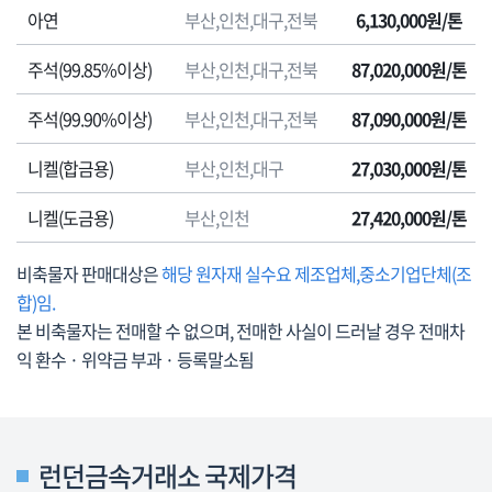
격
아연
부산,인천,대구,전북
6,130,000원/톤
표
로
주석(99.85%이상)
부산,인천,대구,전북
87,020,000원/톤
품
명,
주석(99.90%이상)
부산,인천,대구,전북
87,090,000원/톤
판
매
니켈(합금용)
부산,인천,대구
27,030,000원/톤
지
방
니켈(도금용)
부산,인천
27,420,000원/톤
청,
판
비축물자 판매대상은
해당 원자재 실수요 제조업체,중소기업단체(조
매
합)임.
가
본 비축물자는 전매할 수 없으며, 전매한 사실이 드러날 경우 전매차
격
익 환수 · 위약금 부과 · 등록말소됨
(부
가
세
포
런던금속거래소 국제가격
함),