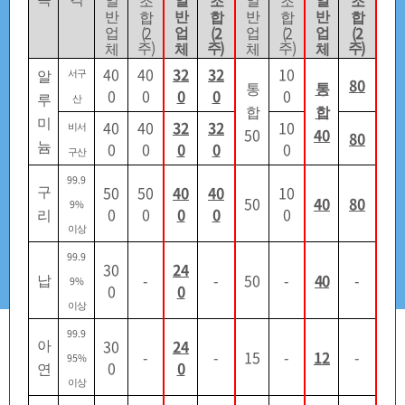
일
일
일
일
조
조
조
조
비축업무개요
구매업무안내
반
반
반
반
합
합
합
합
(2
(2
(2
(2
업
업
업
업
)
)
)
)
주
주
주
주
체
체
체
체
40
40
32
32
10
알
서구
80
통
통
0
0
0
0
0
루
산
판매업무안내
경제용어해설
합
합
미
40
40
32
32
10
비서
50
40
80
0
0
0
0
0
늄
구산
99.9
50
50
40
40
10
구
관련사이트
판매공고현황
50
40
80
9%
0
0
0
0
0
리
이상
99.9
30
24
-
-
50
-
40
-
납
9%
배정신청
0
0
이상
99.9
30
24
아
원자재 판매가격
-
-
15
-
12
-
95%
0
0
연
이상
조달청 비축물자 홈페이지 게시하는
원자재 판매가격
은
조달청 비축