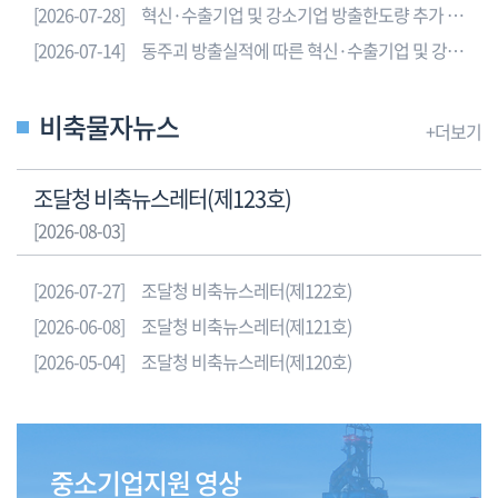
[2026-07-28]
혁신·수출기업 및 강소기업 방출한도량 추가 배정 감축 조정 알림
표
로
[2026-07-14]
동주괴 방출실적에 따른 혁신·수출기업 및 강소기업 방출중단 안내(개별업체 및 조합 신청 가능)
품
목,
비축물자뉴스
알
+더보기
루
미
조달청 비축뉴스레터(제123호)
늄,
[2026-08-03]
아
연,
니
[2026-07-27]
조달청 비축뉴스레터(제122호)
켈,
[2026-06-08]
조달청 비축뉴스레터(제121호)
주
[2026-05-04]
조달청 비축뉴스레터(제120호)
석,
납,
구
리
를
중소기업지원 영상