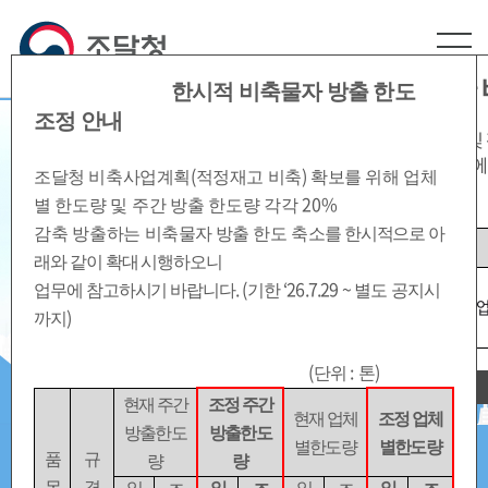
본문영역 바로가기
메인메뉴 바로가기
하단링크 바로가기
혁신·수출기업 및 강소기업 방출한도량 추가 
한시적 비축물자 방출 한도
조정 안내
조달청 비축사업계획(적정재고 비축) 확보를 위해
혁신·수출기업 및
민생안정과 경제 재도약,
감축 조정을 비축물자 전체에 대하여 아래와 같이
시행하오니
업무에
(
)
조달청 비축사업계획
적정재고 비축
확보를 위해
업체
('26.7.29~별도 공지시까지)
공공조달 비축물자가
20%
별 한도량 및 주간 방출 한도량 각각
감축 방출하는
비축물자 방출
한도 축
소를 한시적으로 아
함께 가겠습니다.
품목
현재 방출한도량
래와 같이 확대 시행하오니
알루미늄, 구리,
.
(
‘26.7.29 ~
업무에 참고하시기 바랍니다
기한
별도 공지시
납, 아연, 주석,
업체별 주간 판매 한도량의
3배
업
)
까지
니켈
(
:
)
단위
톤
오늘하루 이창을 열지않습니다.
현재 주간
조정 주간
현재 업체
조정 업체
방출한도
방출한도
별한도량
별한도량
품
규
량
량
목
격