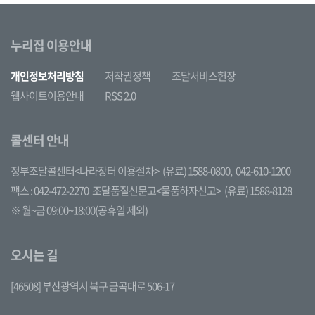
누리집 이용안내
개인정보처리방침
저작권정책
조달서비스헌장
웹사이트이용안내
RSS 2.0
콜센터 안내
정부조달콜센터<나라장터 이용절차>
(유료) 1588-0800,
042-610-1200
팩스 : 042-472-2270
조달품질신문고<물품하자신고>
(유료) 1588-8128
※ 월~금 09:00~18:00(공휴일 제외)
오시는 길
[46508] 부산광역시 북구 금곡대로 506-17