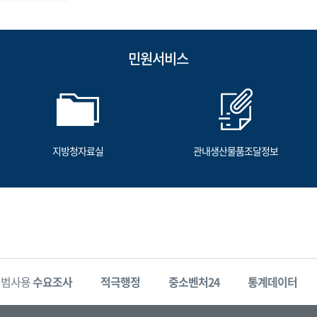
민원서비스
지방청자료실
관내생산물품조달정보
시범사용
수요조사
적극행정
중소벤처24
통계데이터