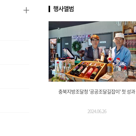
+
행사앨범
충북지방조달청 '공공조달길잡이' 첫 성과
2024.06.26