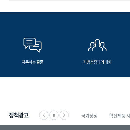
자주하는 질문
지방청장과의 대화
정책광고
·공익신고
찾기쉬운
생활법령정보
국가상징
혁신제품 