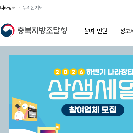
나라장터
누리집 지도
참여·민원
정보