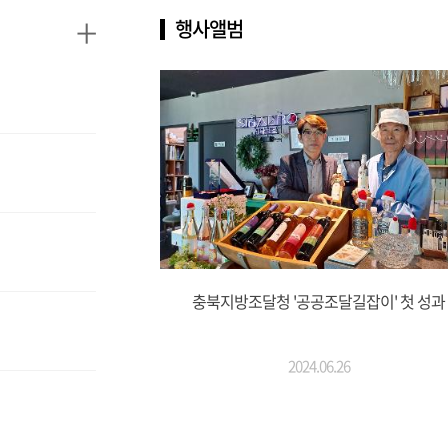
+
행사앨범
충북지방조달청 '공공조달길잡이' 첫 성과
2024.06.26