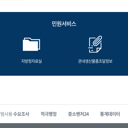
민원서비스
지방청자료실
관내생산물품조달정보
시범사용
수요조사
적극행정
중소벤처24
통계데이터