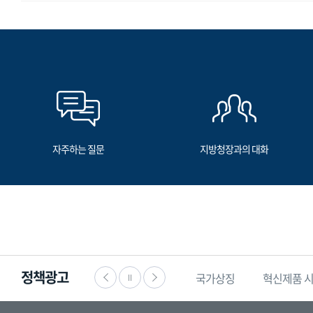
자주하는 질문
지방청장과의 대화
정책광고
·공익신고
찾기쉬운
생활법령정보
국가상징
혁신제품 