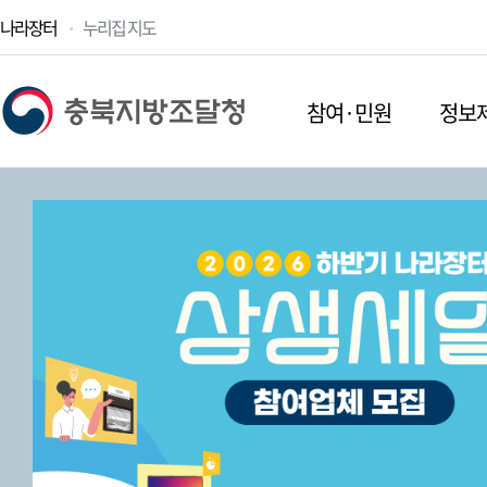
나라장터
누리집 지도
참여·민원
정보