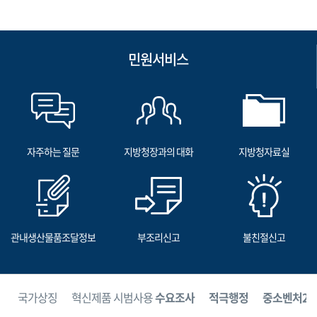
민원서비스
자주하는 질문
지방청장과의 대화
지방청자료실
관내생산물품조달정보
부조리신고
불친절신고
보
국가상징
혁신제품 시범사용
수요조사
적극행정
중소벤처24