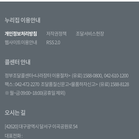
누리집 이용안내
개인정보처리방침
저작권정책
조달서비스헌장
웹사이트이용안내
RSS 2.0
콜센터 안내
정부조달콜센터<나라장터 이용절차>
(유료) 1588-0800,
042-610-1200
팩스 : 042-472-2270
조달품질신문고<물품하자신고>
(유료) 1588-8128
※ 월~금 09:00~18:00(공휴일 제외)
오시는 길
[42620] 대구광역시 달서구 이곡공원로 54
대표전화 :