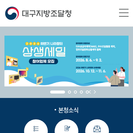
본문영역 바로가기
메인메뉴 바로가기
하단링크 바로가기
본청소식