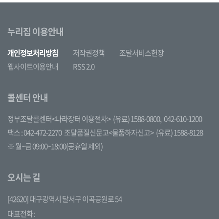
누리집 이용안내
개인정보처리방침
저작권정책
조달서비스헌장
웹사이트이용안내
RSS 2.0
콜센터 안내
정부조달콜센터<나라장터 이용절차>
(유료) 1588-0800,
042-610-1200
팩스 : 042-472-2270
조달품질신문고<물품하자신고>
(유료) 1588-8128
※ 월~금 09:00~18:00(공휴일 제외)
오시는 길
[42620] 대구광역시 달서구 이곡공원로 54
대표전화 :