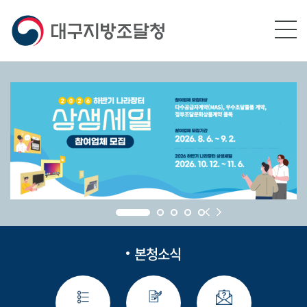
본문영역 바로가기
메인메뉴 바로가기
하단링크 바로가기
본청소식