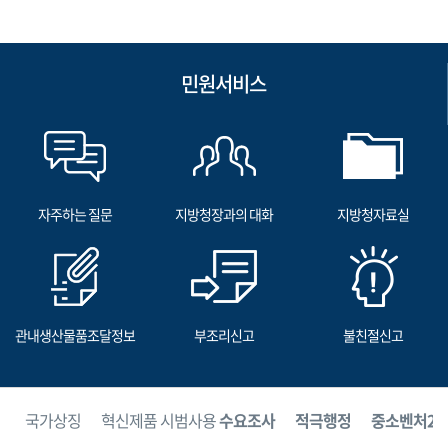
민원서비스
자주하는 질문
지방청장과의 대화
지방청자료실
관내생산물품조달정보
부조리신고
불친절신고
보
국가상징
혁신제품 시범사용
수요조사
적극행정
중소벤처24