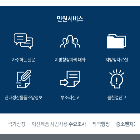
민원서비스
자주하는 질문
지방청장과의 대화
지방청자료실
관내생산물품조달정보
부조리신고
불친절신고
보
국가상징
혁신제품 시범사용
수요조사
적극행정
중소벤처24