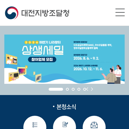
본문영역 바로가기
메인메뉴 바로가기
하단링크 바로가기
본청소식