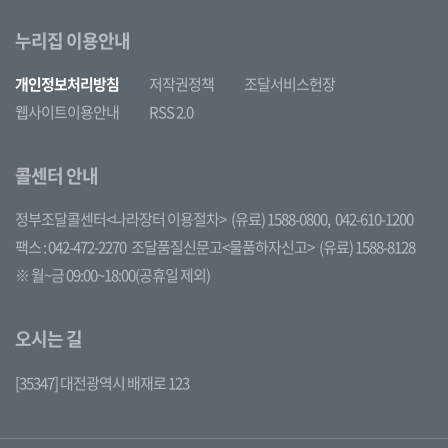
누리집 이용안내
개인정보처리방침
저작권정책
조달서비스헌장
웹사이트이용안내
RSS 2.0
콜센터 안내
정부조달콜센터<나라장터 이용절차>
(유료) 1588-0800,
042-610-1200
팩스 : 042-472-2270
조달품질신문고<물품하자신고>
(유료) 1588-8128
※ 월~금 09:00~18:00(공휴일 제외)
오시는 길
[35347] 대전광역시 배재로 123