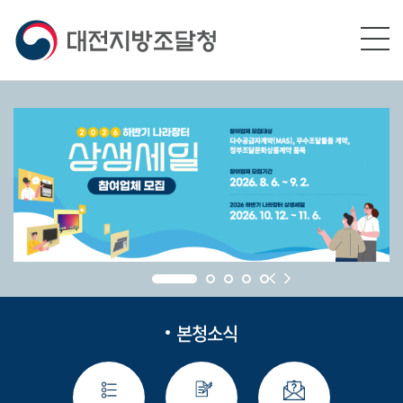
본문영역 바로가기
메인메뉴 바로가기
하단링크 바로가기
본청소식