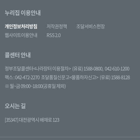
누리집 이용안내
개인정보처리방침
저작권정책
조달서비스헌장
웹사이트이용안내
RSS 2.0
콜센터 안내
정부조달콜센터<나라장터 이용절차>
(유료) 1588-0800,
042-610-1200
팩스 : 042-472-2270
조달품질신문고<물품하자신고>
(유료) 1588-8128
※ 월~금 09:00~18:00(공휴일 제외)
오시는 길
[35347] 대전광역시 배재로 123