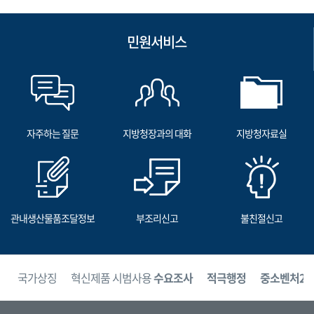
민원서비스
자주하는 질문
지방청장과의 대화
지방청자료실
관내생산물품조달정보
부조리신고
불친절신고
보
국가상징
혁신제품 시범사용
수요조사
적극행정
중소벤처24