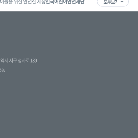
이들을 위한 안전한 세상
한국어린이안전재단
어린이·청소년
국
모두보기
전광역시 서구 청사로 189
3동