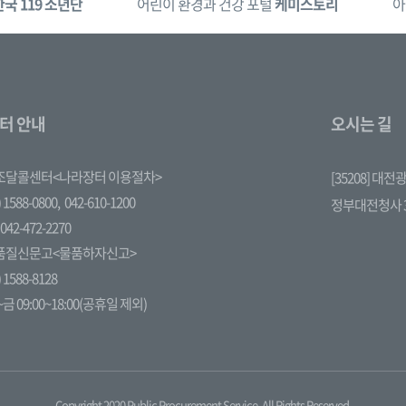
한국 119 소년단
어린이 환경과 건강 포털
케미스토리
아
터 안내
오시는 길
조달콜센터<나라장터 이용절차>
[35208] 대
 1588-0800,
042-610-1200
정부대전청사 
042-472-2270
품질신문고<물품하자신고>
 1588-8128
금 09:00~18:00(공휴일 제외)
Copyright 2020 Public Procurement Service. All Rights Reserved.