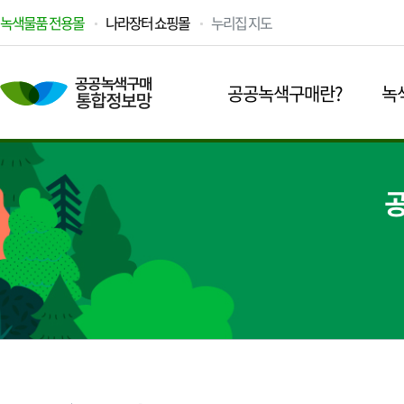
녹색물품 전용몰
나라장터 쇼핑몰
누리집 지도
공공녹색구매란?
녹