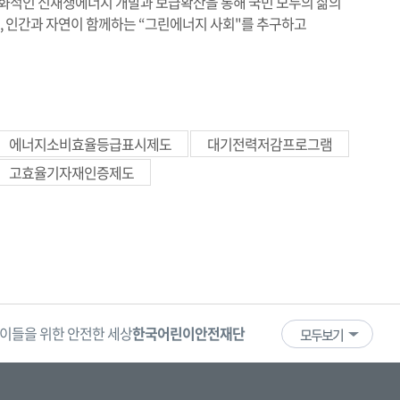
화적인 신재생에너지 개발과 보급확산을 통해 국민 모두의 삶의
, 인간과 자연이 함께하는 “그린에너지 사회"를 추구하고
에너지소비효율등급표시제도
대기전력저감프로그램
고효율기자재인증제도
이들을 위한 안전한 세상
한국어린이안전재단
어린이·청소년
국
모두보기