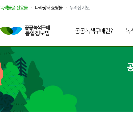
녹색물품 전용몰
나라장터 쇼핑몰
누리집 지도
공공녹색구매란?
녹