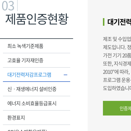
03
제품인증현황
대기전력
제조 및 수입
최소 녹색기준제품
제도입니다. 
가전 기기 20
고효율 기자재인증
또한, 지식경제
2010"에 따라
대기전력저감프로그램
프로그램 운용규
도입하였습니다
신ㆍ재생에너지 설비인증
에너지 소비효율등급표시
인증제
환경표지