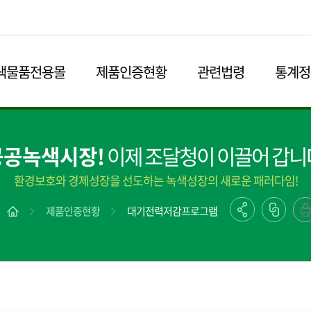
본문영역 바로가기
메인메뉴 바로가기
하단링크 바로가기
색물품전용몰
제품인증현황
관련법령
통계정
공공녹색시장!
이제 조달청이 이끌어 갑니
환경보호와 경제성장을 선도하는 녹색성장의 새로운 패러다임!
제품인증현황
대기전력저감프로그램