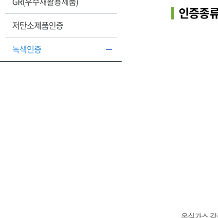
GR(우수재활용제품)
인증종류
저탄소제품인증
녹색인증
온실가스 감