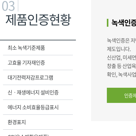
03
제품인증현황
녹색인증
녹색인증은 저
최소 녹색기준제품
제도입니다.
신산업, 미세먼
고효율 기자재인증
창출 등 산업
확인, 녹색사
대기전력저감프로그램
신ㆍ재생에너지 설비인증
인증제
에너지 소비효율등급표시
환경표지