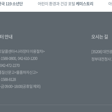
한국 119 소년단
어린이 환경과 건강 포털
케미스토리
아
터 안내
오시는 길
조달콜센터<나라장터 이용절차>
[35208] 대
 1588-0800,
042-610-1200
정부대전청사 
042-472-2270
품질신문고<물품하자신고>
 1588-8128
금 09:00~18:00(공휴일 제외)