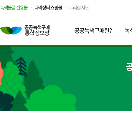
녹색물품 전용몰
나라장터 쇼핑몰
누리집 지도
공공녹색구매란?
녹