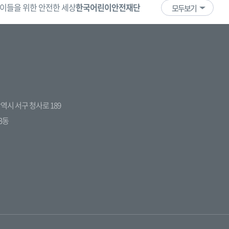
이들을 위한 안전한 세상
한국어린이안전재단
어린이·청소년
국
모두보기
전광역시 서구 청사로 189
3동