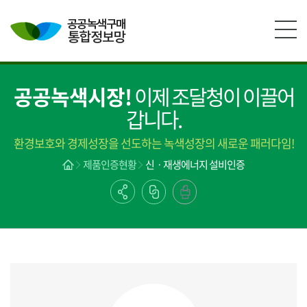
본문영역 바로가기
메인메뉴 바로가기
하단링크 바로가기
공공녹색시장!
이제 조달청이 이끌어
갑니다.
환경보호와 경제성장을 선도하는 녹색성장의 새로운 패러다임!
제품인증현황
신ㆍ재생에너지 설비인증