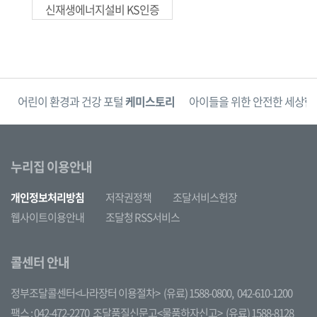
신재생에너지설비 KS인증
단
어린이 환경과 건강 포털
케미스토리
아이들을 위한 안전한 세상
한
누리집 이용안내
개인정보처리방침
저작권정책
조달서비스헌장
웹사이트이용안내
조달청 RSS서비스
콜센터 안내
정부조달콜센터<나라장터 이용절차>
(유료) 1588-0800,
042-610-1200
팩스 : 042-472-2270
조달품질신문고<물품하자신고>
(유료) 1588-8128