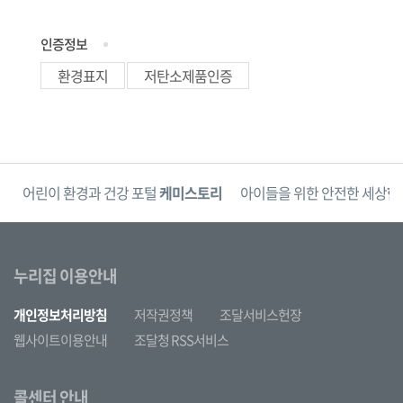
인증정보
환경표지
저탄소제품인증
단
어린이 환경과 건강 포털
케미스토리
아이들을 위한 안전한 세상
한
누리집 이용안내
개인정보처리방침
저작권정책
조달서비스헌장
웹사이트이용안내
조달청 RSS서비스
콜센터 안내