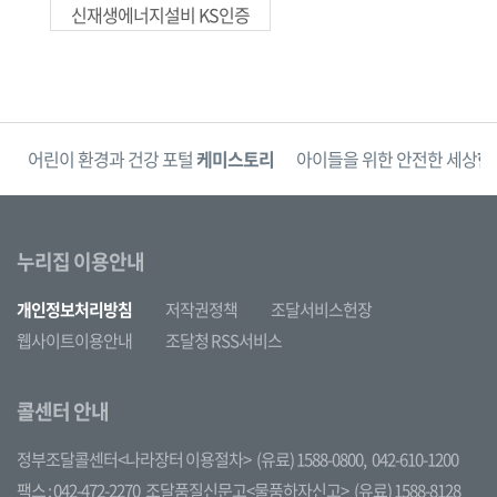
신재생에너지설비 KS인증
단
어린이 환경과 건강 포털
케미스토리
아이들을 위한 안전한 세상
한
누리집 이용안내
개인정보처리방침
저작권정책
조달서비스헌장
웹사이트이용안내
조달청 RSS서비스
콜센터 안내
정부조달콜센터<나라장터 이용절차>
(유료) 1588-0800,
042-610-1200
팩스 : 042-472-2270
조달품질신문고<물품하자신고>
(유료) 1588-8128