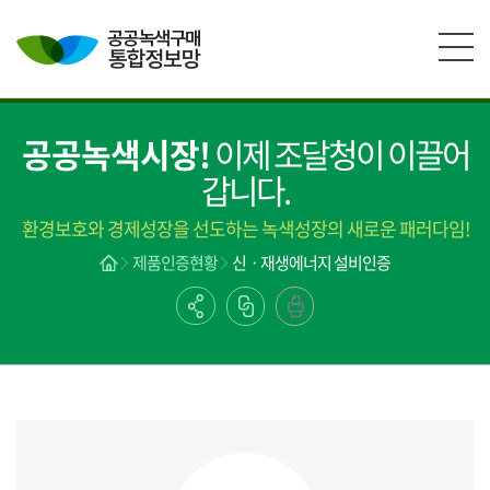
본문영역 바로가기
메인메뉴 바로가기
하단링크 바로가기
공공녹색시장!
이제 조달청이 이끌어
갑니다.
환경보호와 경제성장을 선도하는 녹색성장의 새로운 패러다임!
제품인증현황
신ㆍ재생에너지 설비인증