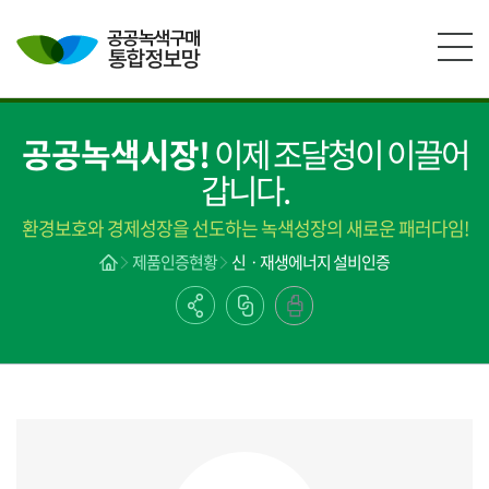
본문영역 바로가기
메인메뉴 바로가기
하단링크 바로가기
공공녹색시장!
이제 조달청이 이끌어
갑니다.
환경보호와 경제성장을 선도하는 녹색성장의 새로운 패러다임!
제품인증현황
신ㆍ재생에너지 설비인증