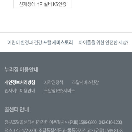
신재생에너지설비 KS인증
단
어린이 환경과 건강 포털
케미스토리
아이들을 위한 안전한 세상
한
누리집 이용안내
개인정보처리방침
저작권정책
조달서비스헌장
웹사이트이용안내
조달청 RSS서비스
콜센터 안내
정부조달콜센터<나라장터 이용절차>
(유료) 1588-0800,
042-610-1200
팩스 : 042-472-2270
조달품질신문고<물품하자신고>
(유료) 1588-8128