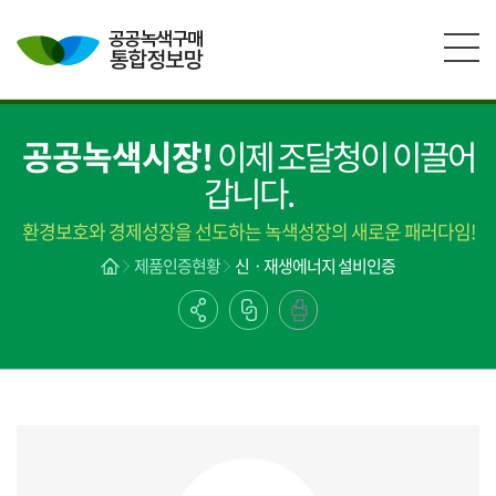
본문영역 바로가기
메인메뉴 바로가기
하단링크 바로가기
공공녹색시장!
이제 조달청이 이끌어
갑니다.
환경보호와 경제성장을 선도하는 녹색성장의 새로운 패러다임!
제품인증현황
신ㆍ재생에너지 설비인증