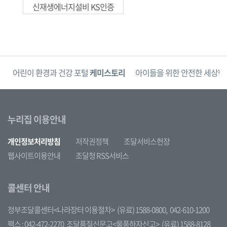
신재생에너지설비 KS인증
단
어린이 환경과 건강 포털
케미스토리
아이들을 위한 안전한 세상
한
누리집 이용안내
개인정보처리방침
저작권정책
조달서비스헌장
웹사이트이용안내
조달청 RSS서비스
콜센터 안내
정부조달콜센터<나라장터 이용절차>
(유료) 1588-0800,
042-610-1200
팩스 : 042-472-2270
조달품질신문고<물품하자신고>
(유료) 1588-8128