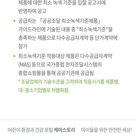
제품에 대한 최소 녹색 기준을 입찰 공고서에
반영하여 공고
공급자는 「공공조달 최소녹색기준제품」
가이드라인에 기술된 내용 중 "최소녹색기준"을
충족하는 제품으로 다수공급자계약 등 단가계약에
참가
최소녹색기준 적용대상 제품은 다수공급자계약
(MAS) 등으로 국가종합 전자조달시스템의
종합쇼핑몰을 통해 공공기관에 공급됨
* 조달업체의 기술수준을 고려하여 적용시기를 제품별,
대·중소기업별로 차별화함.
단
어린이 환경과 건강 포털
케미스토리
아이들을 위한 안전한 세상
한