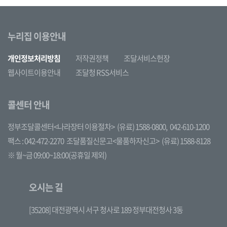
누리집 이용안내
개인정보처리방침
저작권정책
조달서비스헌장
웹사이트이용안내
조달청 RSS서비스
콜센터 안내
정부조달콜센터<나라장터 이용절차>
(유료) 1588-0800,
042-610-1200
팩스 : 042-472-2270
조달품질신문고<물품하자신고>
(유료) 1588-8128
※ 월~금 09:00~18:00(공휴일 제외)
오시는 길
[35208] 대전광역시 서구 청사로 189 정부대전청사 3동