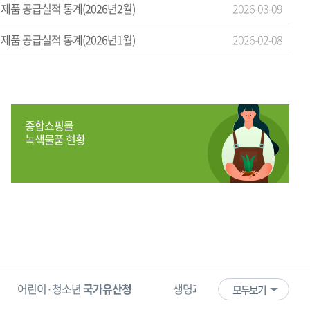
제품 공급실적 통계(2026년2월)
2026-03-09
제품 공급실적 통계(2026년1월)
2026-02-08
종합쇼핑몰
녹색물품 현황
어린이·청소년
국가유산청
생명과 안전을 수호하는
한국 11
모두보기