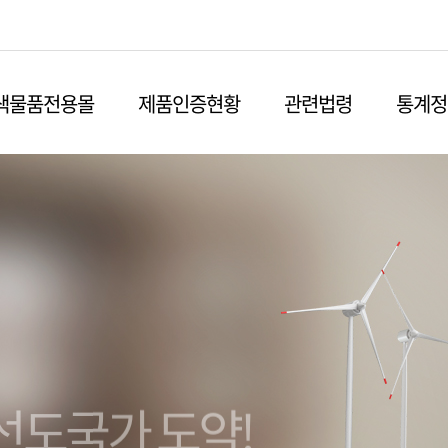
본문영역 바로가기
메인메뉴 바로가기
하단링크 바로가기
색물품전용몰
제품인증현황
관련법령
통계정
선도국가 도약!
친환경 경제 실현