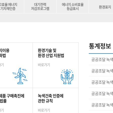
고효율 에너지
대기전력
에너지 소비효율
환경표지
기자재인증
저감프로그램
등급표시
통계정보
지이용
환경기술 및
화법
환경 산업 지원법
공공조달 녹색
가기
바로가기
공공조달 녹색
공공조달 녹색
공공조달 녹색
제품 구매촉진에
녹색건축 인증에
 법률
관한 규칙
공공조달 녹색
가기
바로가기