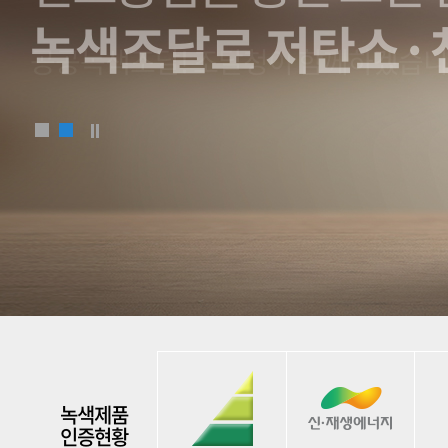
공공녹색조달! 조달청이 함께하겠습니
녹색제품
인증현황