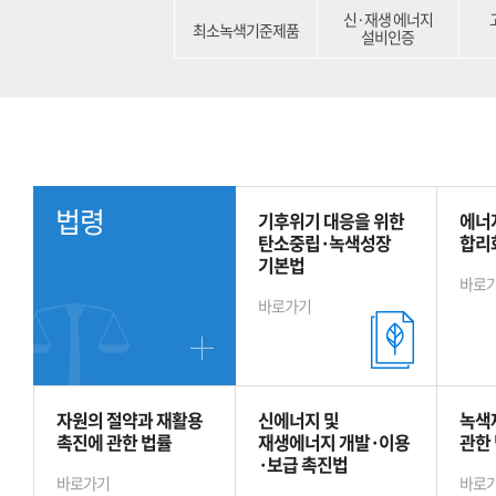
신·재생 에너지
최소녹색기준제품
설비인증
법령
기후위기 대응을 위한
에너
탄소중립·녹색성장
합리
기본법
바로
바로가기
자원의 절약과 재활용
신에너지 및
녹색
촉진에 관한 법률
재생에너지 개발·이용
관한
·보급 촉진법
바로가기
바로