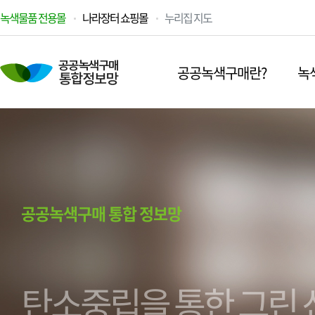
녹색물품 전용몰
나라장터 쇼핑몰
누리집 지도
공공녹색구매란?
녹
공공녹색구매 통합 정보망
탄소중립을 통한 그린 
녹색조달로 저탄소·