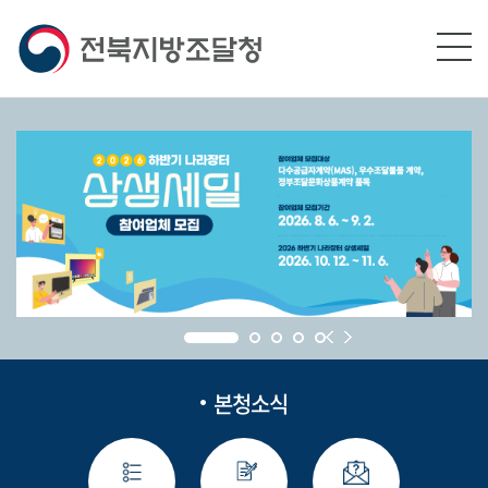
본문영역 바로가기
메인메뉴 바로가기
하단링크 바로가기
본청소식