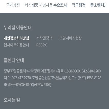
보
국가상징
혁신제품 시범사용
수요조사
적극행정
중소벤처24
누리집 이용안내
개인정보처리방침
저작권정책
조달서비스헌장
웹사이트이용안내
RSS 2.0
콜센터 안내
정부조달콜센터<나라장터 이용절차>
(유료) 1588-0800,
042-610-1200
팩스 : 042-472-2270
조달품질신문고<물품하자신고>
(유료) 1588-8128
※ 월~금 09:00~18:00(공휴일 제외)
오시는 길