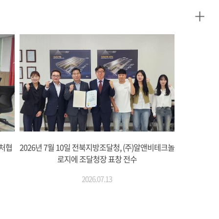
+
벤처협
2026년 7월 10일 전북지방조달청, (주)알앤비테크놀
로지에 조달청장 표창 전수
2026.07.13