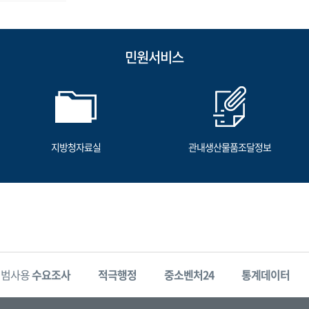
민원서비스
지방청자료실
관내생산물품조달정보
시범사용
수요조사
적극행정
중소벤처24
통계데이터