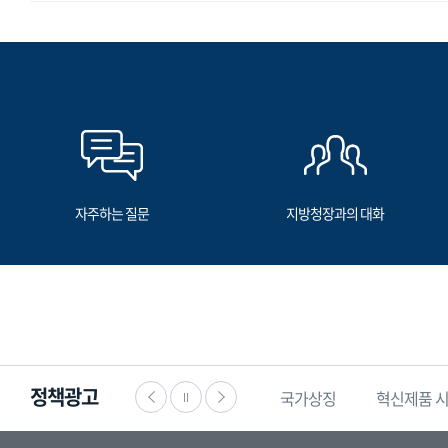
자주하는 질문
지방청장과의 대화
정책광고
·공익신고
찾기쉬운
생활법령정보
국가상징
혁신제품 