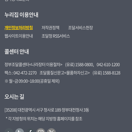
누리집 이용안내
개인정보처리방침
저작권정책
조달서비스헌장
웹사이트이용안내
조달청 RSS서비스
콜센터 안내
정부조달콜센터<나라장터 이용절차>
(유료) 1588-0800,
042-610-1200
팩스 : 042-472-2270
조달품질신문고<물품하자신고>
(유료) 1588-8128
※ 월~금 09:00~18:00(공휴일 제외)
오시는 길
[35208] 대전광역시 서구 청사로 189 정부대전청사 3동
* 각 지방청의 위치는 해당 지방청 홈페이지를 참조
유
블
페
인
트