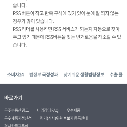
습니다.
RSS 버튼이 작고 한쪽 구석에 있기 있어 눈에 잘 띄지 않는
경우가 많이 있습니다.
RSS 리더를 사용하면 RSS 서비스가 되는지 자동으로 찾아
주고 있기 때문에 RSS버튼을 찾는 번거로움을 해소할 수 있
습니다.
고
소비자24
범정부
국정성과
찾기쉬운
생활법령정보
수출 플러
바로가기
무주부동산 공고
나라장터 FAQ
우수제품
우수제품지정신청
평가(심사)위원 후보자 등록안내
검사항목표준화