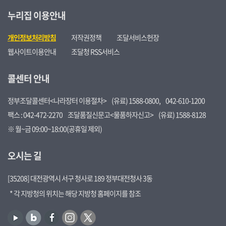
누리집 이용안내
개인정보처리방침
저작권정책
조달서비스헌장
웹사이트이용안내
조달청 RSS서비스
콜센터 안내
정부조달콜센터<나라장터 이용절차>
(유료) 1588-0800,
042-610-1200
팩스 : 042-472-2270
조달품질신문고<물품하자신고>
(유료) 1588-8128
※ 월~금 09:00~18:00(공휴일 제외)
오시는 길
[35208] 대전광역시 서구 청사로 189 정부대전청사 3동
* 각 지방청의 위치는 해당 지방청 홈페이지를 참조
유
블
페
인
트