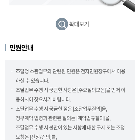
민
원,
정
확대보기
보
제
공,
민원안내
보
도
자
조달청 소관업무와 관련된 민원은 전자민원창구에서 이용
료,
하실 수 있습니다.
지
방
조달업무 수행 시 궁금한 사항은 [주요질의모음]을 먼저 이
청
용하시어 찾으시기 바랍니다.
소
조달업무 수행 시 궁금한 점은 [조달업무질의]을,
개
정부계약 법령과 관련된 질의는 [계약법규질의]을,
(지
방
조달업무 수행 시 불만이 있는 사항에 대한 구제 또는 조정
청,
요청은 [진정/건의]를,