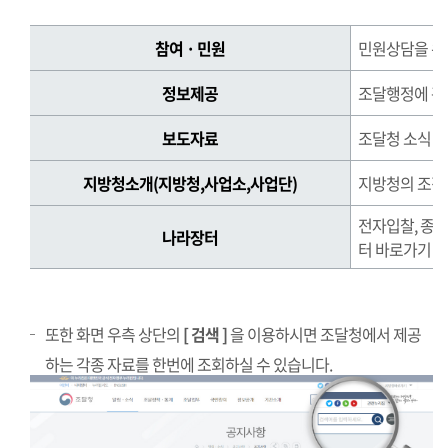
정
참여 · 민원
민원상담을 위
보
를
정보제공
조달행정에 관
찾
는
보도자료
조달청 소식 제
방
법
지방청소개(지방청,사업소,사업단)
지방청의 조직,
정
전자입찰, 종
보
나라장터
터 바로가기
를
찾
는
방
또한 화면 우측 상단의
[ 검색 ]
을 이용하시면 조달청에서 제공
법
하는 각종 자료를 한번에 조회하실 수 있습니다.
표
로
참
여