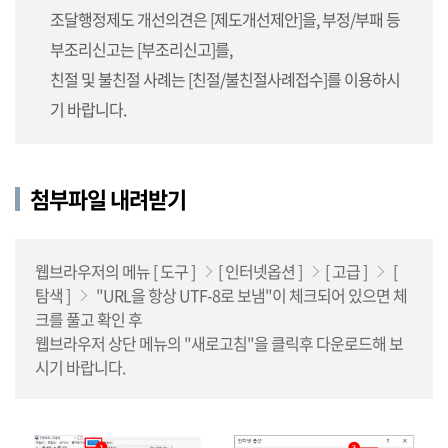
사
조달행정제도 개선의견은 [제도개선제안]을, 부정/부패 등
업
부조리신고는 [부조리신고]를,
소,
사
친절 및 불친절 사례는 [친절/불친절사례접수]를 이용하시
업
기 바랍니다.
단),
나
라
첨부파일 내려받기
장
터
를
안
웹브라우저의 메뉴 [ 도구 ]
[ 인터넷옵션 ]
[ 고급 ]
[
내
탐색 ]
"URL을 항상 UTF-8로 보냄"이 체크되어 있으면 체
합
크를 풀고 확인 후
니
웹브라우저 상단 메뉴의 "새로고침"을 클릭후 다운로드해 보
다.
시기 바랍니다.