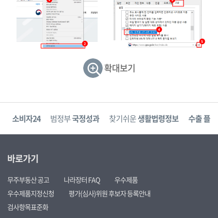
확대보기
고
소비자24
범정부
국정성과
찾기쉬운
생활법령정보
수출 플러
바로가기
무주부동산 공고
나라장터 FAQ
우수제품
우수제품지정신청
평가(심사)위원 후보자 등록안내
검사항목표준화