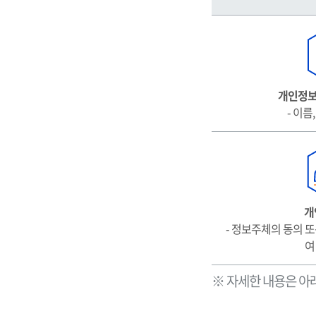
요
개
인
정
보
처
개인정보
리
- 이름
표
시
(라
벨
링)
개
- 정보주체의 동의 또
여
※ 자세한 내용은 아