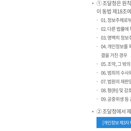
① 조달청은 원
이 동법 제18조
01. 정보주체로
02. 다른 법률에
03. 명백히 정
04. 개인정보를
결을 거친 경우
05. 조약, 그
06. 범죄의 수
07. 법원의 재
08. 형(刑) 및
09. 공중위생 
② 조달청에서 
[개인정보 제3자 