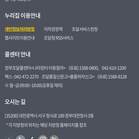
누리집 이용안내
개인정보처리방침
저작권정책
조달서비스헌장
웹사이트이용안내
조달청 RSS서비스
콜센터 안내
정부조달콜센터<나라장터 이용절차>
(유료) 1588-0800,
042-610-1200
팩스 : 042-472-2270
조달품질신문고<물품하자신고>
(유료) 1588-8128
※ 월~금 09:00~18:00(공휴일 제외)
오시는 길
[35208] 대전광역시 서구 청사로 189 정부대전청사 3동
* 각 지방청의 위치는 해당 지방청 홈페이지를 참조
유
블
페
인
트