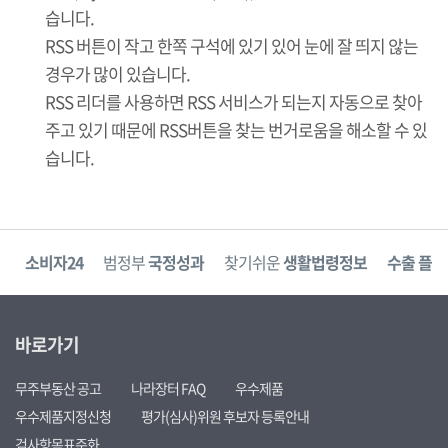
습니다.
RSS 버튼이 작고 한쪽 구석에 있기 있어 눈에 잘 띄지 않는
경우가 많이 있습니다.
RSS 리더를 사용하면 RSS 서비스가 되는지 자동으로 찾아
주고 있기 때문에 RSS버튼을 찾는 번거로움을 해소할 수 있
습니다.
고
소비자24
범정부
국정성과
찾기쉬운
생활법령정보
수출 플러
바로가기
무주부동산 공고
나라장터 FAQ
우수제품
우수제품지정신청
평가(심사)위원 후보자 등록안내
검사항목표준화