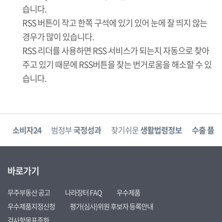
습니다.
RSS 버튼이 작고 한쪽 구석에 있기 있어 눈에 잘 띄지 않는
경우가 많이 있습니다.
RSS 리더를 사용하면 RSS 서비스가 되는지 자동으로 찾아
주고 있기 때문에 RSS버튼을 찾는 번거로움을 해소할 수 있
습니다.
고
소비자24
범정부
국정성과
찾기쉬운
생활법령정보
수출 플러
바로가기
무주부동산 공고
나라장터 FAQ
우수제품
우수제품지정신청
평가(심사)위원 후보자 등록안내
검사항목표준화