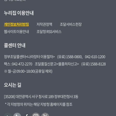
누리집 이용안내
개인정보처리방침
저작권정책
조달서비스헌장
웹사이트이용안내
조달청 RSS서비스
콜센터 안내
정부조달콜센터<나라장터 이용절차>
(유료) 1588-0800,
042-610-1200
팩스 : 042-472-2270
조달품질신문고<물품하자신고>
(유료) 1588-8128
※ 월~금 09:00~18:00(공휴일 제외)
오시는 길
[35208] 대전광역시 서구 청사로 189 정부대전청사 3동
* 각 지방청의 위치는 해당 지방청 홈페이지를 참조
유
블
페
인
트