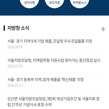
공지사항
보도자료
부처별 뉴스
+
지방청 소식
서울·경기 지역 9개 기업 제품, 조달청 우수조달물품 지정
2026.08.04
서울지방조달청, 지역밀착형 지원사업 찾아가는 중간점검 실시
2026.07.29
서울·경기 동북부 지역 20개 제품을 ‘혁신제품’ 지정
2026.07.23
강신면 서울지방조달청장, 제5회 여성기업주간 및 서울지회 창
립 27주년 기념식서 표창 수여